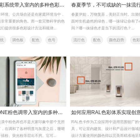
将NCS色彩系统带入室内的多种色彩搭配方案
春夏季节，不可或缺的一抹流
作环境、公共场合还是在家庭环境当中，
春夏伊始，万物复苏，美好正当时。出游
着非常重要的角色。而一套完整科学的色
面对生机盎然的绿色，哪一抹绿让你有了
们提供很多色彩设计方法和规律...
间？哪一抹绿色才是当下的流行色？...
系统
调色板
配色
色号
流行色
配色
颜色趋势
色彩
PANTONE
将PANTONE粉色调带入室内的多种搭配方案
装潢中粉色再也不是大家印象中那个无所
RAL色卡作为工业应用中适用范围较广的
了，在调和了各种明度与灰度之后，珊瑚
具，可让室内建筑、设计和产品设计领域
禧粉、荧光粉等层出不穷。它可...
设计方案使用的颜色得以完美而精准地呈现，