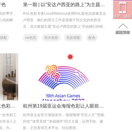
行色
第一期 | 以“安达卢西亚的路上”为主题，德国RAL探索当地
的好季节，
RAL色彩专家Lina和Melissa使用RAL取色仪探索安达
心动的瞬
卢西亚，她们的部分工作是探索不同文化的色彩语
言，其次根据主题“安达卢西亚的路上”开始她们的研
究...
搭配
ral色彩
劳尔色彩
色彩搭配
配色
如何应用RAL色彩体系实现创意色彩设计
杭州第19届亚运会海报色彩让人眼前一亮
一款色彩工
杭州亚运会官方海报发布，海报围绕“历史人文”“智能
的专业人士
科技”“体育竞技”“幸福城市”四大主题，运用手绘、摄
为...
影、正负形等艺术手法，结合图形...