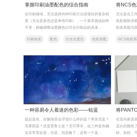
掌握印刷油墨配色的综合指南
在印刷领域，无论选择何种印刷方法或项目的复杂程
无论是在工
度（无论是多色还是单色印刷），一个基本挑战始终
色彩都扮演
不变：精确调整油墨颜色以符合印刷品的具体...
彩体系能为我
印刷色彩
配色
分光光度仪
色彩搭配
NCS色彩
色彩管理
一种容易令人着迷的色彩——钴蓝
提起蓝色，你脑海里会浮现什么样的蓝？蒂芙尼蓝？
在室内家居
克莱因蓝？还是普鲁士蓝？无可厚非，这三种蓝色确
适从的颜色
实非常受欢迎，但是，别忽略了，还有一个蓝...
粉、灰粉、千