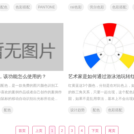
配色
色彩搭配
PANTONE
ral色彩
劳尔色彩
色彩搭配
色彩标准
，该功能怎么使用的？
图配色，是一款免费的图片颜色识别工
红黄蓝这3个颜色，分别是在对比色上，
传喜欢的案例作品或者自己创作的案例作
的铁三角关系，只要一起出现，这个配色
鼠标的移动自动识别出光标所在处...
固，如果不是乱用章法，基本上不会出现难看
配色
设计趋势
配色
色彩搭配
首页
上页
1
2
3
4
下页
尾页