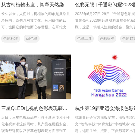
从古柯植物出发，阐释天然染色的色彩标准化可能性
长久以来，人们对古柯植物的印象是复杂且
2023年6月27日-29日『千通彩色彩
矛盾的，既包含对其文化、药用价值的认
集体亮相2023国际新材料展展会的精
可，也因它的特性而心存警惕。在哥伦比亚
顾，这是一场引人注目的盛会，聚集
的这场色彩实验中，关...
优秀的色彩管理专家和设计爱...
色彩标准
ral色彩
色彩工具
色彩标准
色彩趋
劳尔色卡标准
三星QLED电视的色彩表现获得PANTONE机构认证
近日，三星电视新品在引领全新画质和个性
杭州亚运会官方海报发布，海报围绕“
化电视新潮流的同时，其产品在用眼安全、
文”“智能科技”“体育竞技”“幸福城市”
观看舒适度以及屏幕色彩表现方面得到了众
题，运用手绘、摄影、正负形等艺术