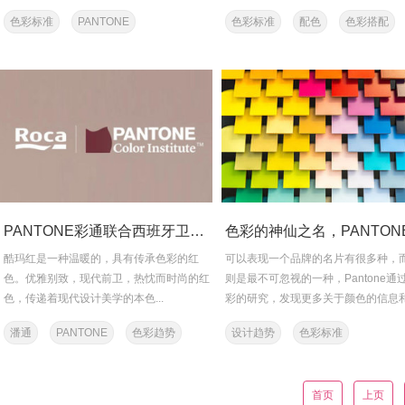
多全球顶尖色彩认证...
结合图形...
色彩标准
PANTONE
色彩标准
配色
色彩搭配
调色板
PANTONE彩通联合西班牙卫浴品牌Roca发布全新色彩“酷玛红”
酷玛红是一种温暖的，具有传承色彩的红
可以表现一个品牌的名片有很多种，
色。优雅别致，现代前卫，热忱而时尚的红
则是最不可忽视的一种，Pantone通
色，传递着现代设计美学的本色...
彩的研究，发现更多关于颜色的信息
义，帮助品牌建立其传播标...
潘通
PANTONE
色彩趋势
设计趋势
色彩标准
色彩标准
首页
上页