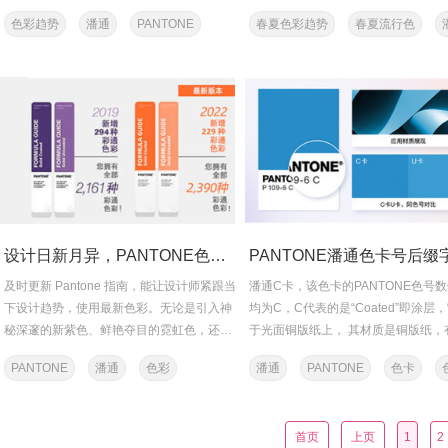
统。在时代变迁中，...
色彩趋势
潘通
PANTONE
春夏色彩趋势
春夏流行色
流行色
PANTONE
设计日新月异，PANTONE色彩亦如此
及时更新 Pantone 指南，能让设计师紧跟当
潘通C卡，该色卡的PANTONE色号
下设计趋势，使用最新色彩。无论是引入神
均为C，C代表的是“Coated”即涂层
秘深邃的新紫色、鲜艳夺目的霓虹色，还是
于光面铜版纸上， 其材质是铜版纸，
沉稳自然的大地色系，...
层，呈现亮光色彩效果。...
PANTONE
潘通
色彩
潘通
PANTONE
色卡
首页
上页
1
2