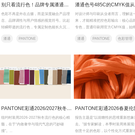
别只看流行色！品牌专属潘通色才是高级玩法
色彩不再是外在点缀，而是深度融合产品理
对设计师与印刷从业者而言，理解这
念、品牌调性与用户情感的视觉符号。比起
来，才能精准把控色彩输出：核心品
转瞬即逝的流行色，专属定制色能长久沉淀
专色，普通印刷用官方CMYK值，始
为品牌独特标签，这...
通实物色卡为最终校验依据...
潘通
PANTONE
潘通
PANTONE
色彩管理
色号
PANTONE彩通2026/2027秋冬纽约时装周流行色彩趋势报告
纽约时装周2026-2027秋冬流行色的核心精
报告主题是“以前瞻性的思维重新想象
髓，在于“内敛奢华与现代气息的巧妙碰
去。”据专家解读，本季时装周将展现
撞”。...
创意十足的色彩，以个性化方式重新