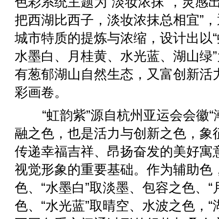
色彩系统主题为“淡妆浓抹”，灵感
把西湖比西子，淡妆浓抹总相宜”
城市特质的提炼与浓缩，设计出以“
水墨白、月桂黄、水光蓝、湖山绿
有葱郁湖山自然生态，又富创新活
彩画卷。
“虹韵紫”源自杭州亚运会会徽“
融之色，也是活力与创新之色，象征
传递幸福吉祥、昂扬奋发的美好寓
视觉形象的重要基础。作为辅助色，
色、“水墨白”取淡墨、包容之色、“
色、“水光蓝”取晴空、水波之色，