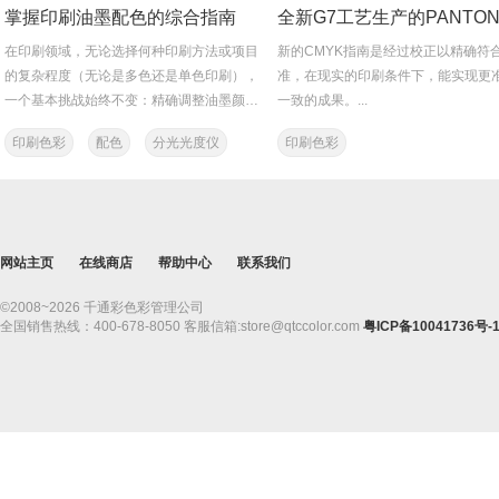
掌握印刷油墨配色的综合指南
在印刷领域，无论选择何种印刷方法或项目
新的CMYK指南是经过校正以精确符合
的复杂程度（无论是多色还是单色印刷），
准，在现实的印刷条件下，能实现更
一个基本挑战始终不变：精确调整油墨颜色
一致的成果。...
以符合印刷品的具体...
印刷色彩
配色
分光光度仪
印刷色彩
色彩搭配
色彩管理
网站主页
在线商店
帮助中心
联系我们
©2008~2026 千通彩色彩管理公司
全国销售热线：400-678-8050 客服信箱:store@qtccolor.com
粤ICP备10041736号-