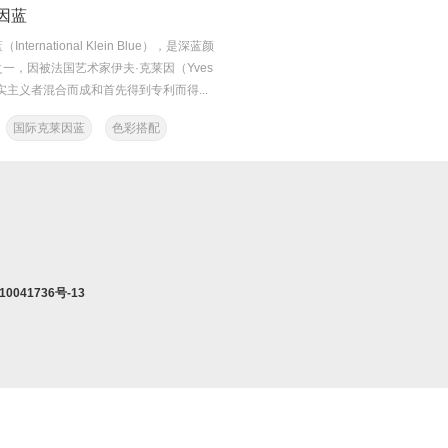
因蓝
ternational Klein Blue），是深蓝颜
一，因被法国艺术家伊夫·克莱因（Yves
现实主义者混合而成和首先得到专利而得...
国际克莱因蓝
色彩搭配
10041736号-13