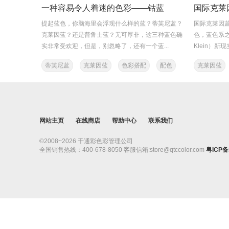
一种容易令人着迷的色彩——钴蓝
国际克莱
提起蓝色，你脑海里会浮现什么样的蓝？蒂芙尼蓝？
国际克莱因蓝（In
克莱因蓝？还是普鲁士蓝？无可厚非，这三种蓝色确
色，蓝色系之
实非常受欢迎，但是，别忽略了，还有一个蓝...
Klein）新
蒂芙尼蓝
克莱因蓝
色彩搭配
配色
克莱因蓝
ral色彩
网站主页
在线商店
帮助中心
联系我们
©2008~2026 千通彩色彩管理公司
全国销售热线：400-678-8050 客服信箱:store@qtccolor.com
粤ICP备