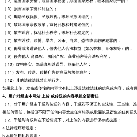
（ 2）危害国家安全，泄露国家秘密，颠覆国家政权，破坏国家统一的；
（ 3）损害国家荣誉和利益的；
（ 4）煽动民族仇恨、民族歧视，破坏民族团结的；
（ 5）破坏国家宗教政策，宣扬邪教和封建迷信的；
（ 6）散布谣言，扰乱社会秩序，破坏社会稳定的；
（ 7）散布淫秽、赌博、暴力、凶杀、自残、恐怖或者教唆犯罪的；
（ 8）侮辱或者诽谤他人，侵害他人合法权益（如名誉权、肖像权等）的；
（ 9）侵害他人 肖像权、 知识产权、商业秘密等合法权利的；
（ 10）虚构事实、隐瞒真相以误导、欺骗他人的；
（ 11）发布、传送、传播广告信息及垃圾信息的；
（ 12）其他法律法规禁止的行为。
如果您上传、发布或传输的内容含有以上违反法律法规的信息或内容，或者
4、用户对经由本网站 上传 或传送的内容承担全部责任
（ 1）对于用户经由千通彩传送的内容，千通彩不保证其合法性、正当性、
担任何责任，包括但不限于任何内容发生任何错误或纰漏以及衍生的任何损
（ 2）千通彩有权利在下述情况下，对上传的内容进行保存或披露：
a 法律程序所规定；
b 本服使用协议规定；