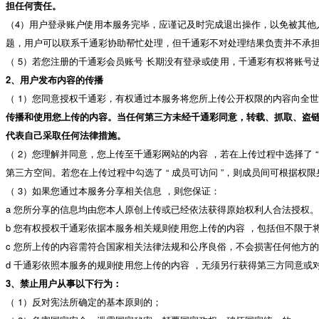
担任何责任。
（4）用户登录账户使用本服务完毕，应谨记及时完成退出操作，以免被其他
题，用户可以联系千通彩协助帮忙处理，但千通彩不对处理结果负责并不承
（ 5）若您注册的千通彩会员账号 长期没有登录或使用，千通彩有权将账号
2、用户发布内容的传播
（ 1）您同意授权千通彩，有权通过本服务将您所上传公开权限的内容向全
传播和使用您上传的内容。当任何第三方未经千通彩同意，转载、抓取、盗
代表自己采取任何法律措施。
（ 2）您理解并同意，您上传至千通彩网站的内容 ，若在上传过程中选择了 
第三方空间。若您在上传过程中勾选了 “ 成员可访问 ”，则成员间可根据权
（ 3）如果您通过本服务分享相关信息 ，则您保证：
a 您所分享的信息均由您本人原创上传或已经依法获得原始权利人合法授权。
b 您有权授权千通彩依据本服务相关规则使用您上传的内容 ，包括但不限
c 您所上传的内容需符合国家相关法律法规和公序良俗，不会损害任何他方
d 千通彩依照本服务的规则使用您上传的内容 ，无须另行获得第三方同意或
3、禁止用户从事以下行为：
（ 1）反对宪法所确定的基本原则的；