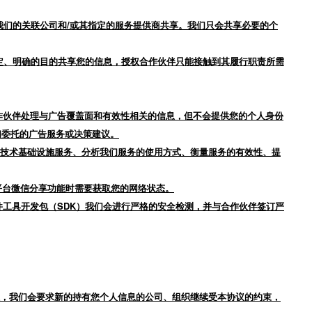
们的关联公司和/或其指定的服务提供商共享。我们只会共享必要的个
定、明确的目的共享您的信息，授权合作伙伴只能接触到其履行职责所需
作伙伴处理与广告覆盖面和有效性相关的信息，但不会提供您的个人身份
们委托的广告服务或决策建议。
技术基础设施服务、分析我们服务的使用方式、衡量服务的有效性、提
平台微信分享功能时需要获取您的网络状态。
件工具开发包（SDK）我们会进行严格的安全检测，并与合作伙伴签订严
，我们会要求新的持有您个人信息的公司、组织继续受本协议的约束，