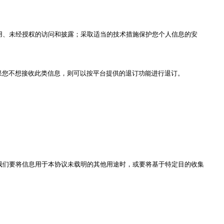
用、未经授权的访问和披露；采取适当的技术措施保护您个人信息的安
如果您不想接收此类信息，则可以按平台提供的退订功能进行退订。
我们要将信息用于本协议未载明的其他用途时，或要将基于特定目的收集