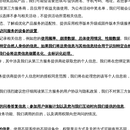
关活动奖品或产品，我们可能会需要您填写/提供姓名、手机号码、地址。若您
送至第三方服务商，且仅用于权益充值使用。为公布活动中奖名单，我们可能会
以选择不参与相关活动，不提供活动所需相关信息。
状态、了解或优化产品服务的适配性、提供应用程序版本升级或固件版本升级服
于访问服务的设备的设置
。
会记录相关信息，例如您的
使用频率、崩溃数据、总体使用情况、性能数据
。我
特定自然人身份的信息。如果我们将这类信息与其他信息结合用于识别特定自
我们会将这类信息做匿名化、去标识化处理。
合作，其中涉及我们从第三方服务提供商处获取您的个人信息。我们将在您绑定
务提供商提供个人信息时的授权同意范围，我们将在处理您的该等个人信息前
，我们强烈建议您仔细阅读第三方服务的用户协议与隐私政策，我们不对第三方
的问卷答复信息；参加用户体验计划以及您与我们互动时向我们提供的信息
。
业务功能、我们调用的目的，以及调用权限向您询问的情况。
的信息。
使用不同系统的不同设备中，权限显示方式及关闭方式可能有所不同