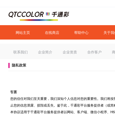
网站主页
在线商店
帮助中心
关于我
联系我们
企业简介
企业资质
合作客户
隐私政策
引言
您的信任对我们至关重要，我们深知个人信息对您的重要性。我们将按
止您的信息泄露、损毁或丢失。鉴于此，千通彩平台服务提供者（或简称
本协议适用于千通彩平台服务提供者以网站、客户端、微信小程序、H