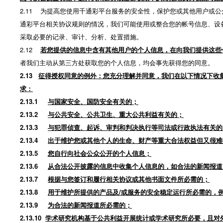
2.11 为提高您使用千通彩平台服务的安全性，保护您或其他用户
通彩平台相关协议规则的情况，我们可能使用或整合您的帐号信息、设
采取必要的记录、审计、分析、处置措施。
2.12
若您提供的信息中含有其他用户的个人信息，在向我们提供这些
者我们主动从第三方处获取您的个人信息，均会事先获得您的同意。
2.13
征得授权同意的例外：您充分理解并同意，我们在以下情况下收
求：
2.13.1
与国家安全、国防安全有关的；
2.13.2
与公共安全、公共卫生、重大公共利益有关的；
2.13.3
与犯罪侦查、起诉、审判和判决执行等司法或行政执法有关的
2.13.4
出于维护您或其他个人的生命、财产等重大合法权益但又很难
2.13.5
您自行向社会公众公开的个人信息；
2.13.6
从合法公开披露的信息中收集个人信息的，如合法的新闻报道
2.13.7
根据与您签订和履行相关协议或其他书面文件所必需的；
2.13.8
用于维护所提供的产品及/或服务的安全稳定运行所必需的，
2.13.9
为合法的新闻报道所必需的；
2.13.10
学术研究机构基于公共利益开展统计或学术研究所必要，且对