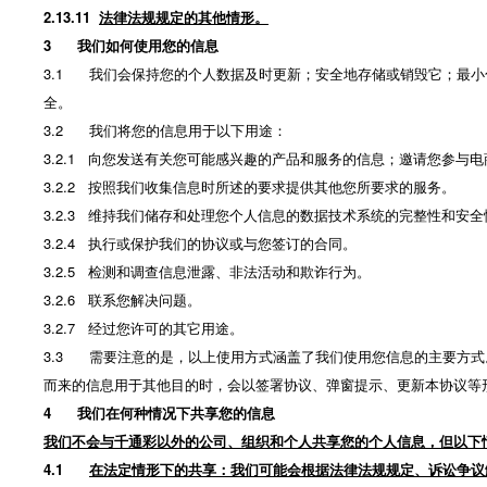
2.13.11
法律法规规定的其他情形。
3 我们如何使用您的信息
3.1 我们会保持您的个人数据及时更新；安全地存储或销毁它；最
全。
3.2 我们将您的信息用于以下用途：
3.2.1 向您发送有关您可能感兴趣的产品和服务的信息；邀请您参
3.2.2 按照我们收集信息时所述的要求提供其他您所要求的服务。
3.2.3 维持我们储存和处理您个人信息的数据技术系统的完整性和安全
3.2.4 执行或保护我们的协议或与您签订的合同。
3.2.5 检测和调查信息泄露、非法活动和欺诈行为。
3.2.6 联系您解决问题。
3.2.7 经过您许可的其它用途。
3.3 需要注意的是，以上使用方式涵盖了我们使用您信息的主要方
而来的信息用于其他目的时，会以签署协议、弹窗提示、更新本协议等
4 我们在何种情况下共享您的信息
我们不会与
千通彩
以外的公司、组织和个人共享您的个人信息，但以下
4.1
在法定情形下的共享：我们可能会根据法律法规规定、诉讼争议