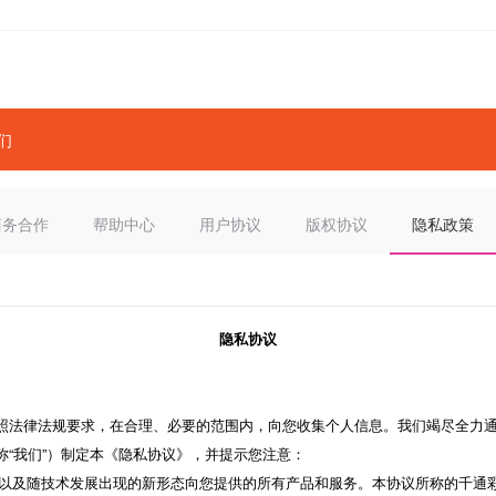
们
商务合作
帮助中心
用户协议
版权协议
隐私政策
隐私协议
照法律法规要求，在合理、必要的范围内，向您收集个人信息。我们竭尽全力
“我们”）制定本《隐私协议》，并提示您注意：
5以及随技术发展出现的新形态向您提供的所有产品和服务。本协议所称的千通