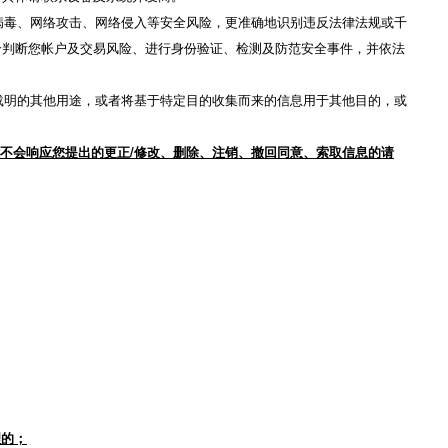
病毒、网络攻击、网络侵入等安全风险，更准确地识别违反法律法规或千
合判断您帐户及交易风险、进行身份验证、检测及防范安全事件，并依法
载明的其他用途，或者将基于特定目的收集而来的信息用于其他目的，或
不会响应您提出的更正/修改、删除、注销、撤回同意、索取信息的请
理的；