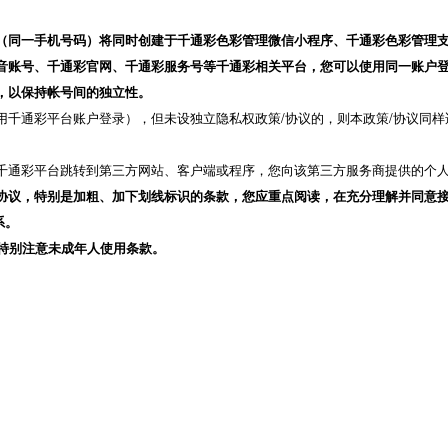
（同一手机号码）将同时创建于
千通彩
色彩管理微信小程序
、
千通彩
色彩管理
音账号、千通彩
官网、
千通彩
服务号等
千通彩
相关平台，您可以使用同一账户
，以保持帐号间的独立性。
用千通彩平台账户登录），但未设独立隐私权政策/协议的，则本政策/协议同
千通彩平台跳转到第三方网站、客户端或程序，您向该第三方服务商提供的个
协议，特别是加粗、加下划线标识的条款，您应重点阅读，在充分理解并同意
系。
特别注意未成年人使用条款。