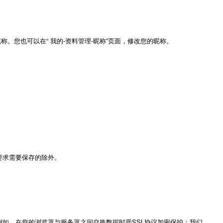
您也可以在“ 我的-资料管理-昵称”页面，修改您的昵称。
要求需要保存的除外。
如，在您的浏览器与服务器之间交换数据时受SSL协议加密保护；我们