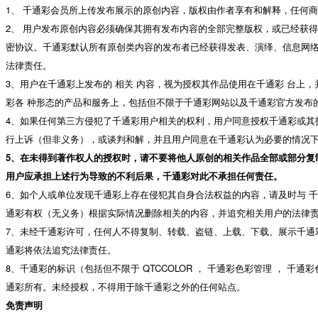
1、 千通彩会员所上传发布展示的原创内容，版权由作者享有和解释，任何商
2、 用户发布原创内容必须确保其拥有发布内容的全部完整版权，或已经获
密协议。千通彩默认所有原创类内容的发布者已经获得发表、演绎、信息网
法律责任。
3、用户在千通彩上发布的 相关 内容，视为授权其作品使用在千通彩 台上
彩各 种形态的产品和服务上，包括但不限于千通彩网站以及千通彩官方发布的
4、如果任何第三方侵犯了千通彩用户相关的权利，用户同意授权千通彩或其
行上诉（但非义务），或谈判和解，并且用户同意在千通彩认为必要的情况
5、在未得到著作权人的授权时，请不要将他人原创的相关作品全部或部分复
用户应承担上述行为导致的不利后果，千通彩对此不承担任何责任。
6、如个人或单位发现千通彩上存在侵犯其自身合法权益的内容，请及时与 千
通彩有权（无义务）根据实际情况删除相关的内容，并追究相关用户的法律
7、未经千通彩许可，任何人不得复制、转载、盗链、上载、下载、展示千通
通彩将依法追究法律责任。
8、千通彩的标识（包括但不限于 QTCCOLOR ， 千通彩色彩管理 ， 千通彩
通彩所有。未经授权，不得用于除千通彩之外的任何站点。
免责声明