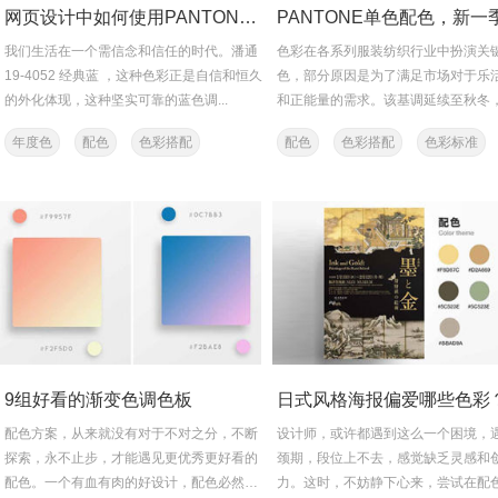
网页设计中如何使用PANTONE年度色经典蓝
我们生活在一个需信念和信任的时代。潘通
色彩在各系列服装纺织行业中扮演关
19-4052 经典蓝 ，这种色彩正是自信和恒久
色，部分原因是为了满足市场对于乐
的外化体现，这种坚实可靠的蓝色调...
和正能量的需求。该基调延续至秋冬，
ONE全身单色和同色调或将...
年度色
配色
色彩搭配
配色
色彩搭配
色彩标准
色彩
PANTONE
色彩
潘通
PANTONE
9组好看的渐变色调色板
日式风格海报偏爱哪些色彩
配色方案，从来就没有对于不对之分，不断
设计师，或许都遇到这么一个困境，
探索，永不止步，才能遇见更优秀更好看的
颈期，段位上不去，感觉缺乏灵感和
配色。一个有血有肉的好设计，配色必然是
力。这时，不妨静下心来，尝试在配