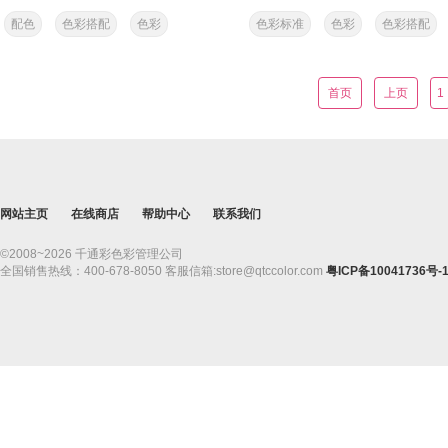
经过层层筛选及斟酌...
破，学习多种风格色彩...
配色
色彩搭配
色彩
色彩标准
色彩
色彩搭配
配色
首页
上页
1
网站主页
在线商店
帮助中心
联系我们
©2008~2026 千通彩色彩管理公司
全国销售热线：400-678-8050 客服信箱:store@qtccolor.com
粤ICP备10041736号-